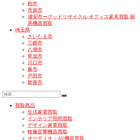
柏市
市原市
浦安市ーグッドリサイクル オフィス家具買取 厨
房機器買取
埼玉県
さいたま市
三郷市
八潮市
草加市
川口市
蕨市
戸田市
新座市
買取商品
生活家電買取
インテリア照明買取
デザイン家電買取
映像音響機器買取
オーディオ・AV機器買取