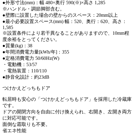
●外形寸法(mm)：幅 480×奥行 590(※)×高さ 1,285
※ハンドル・調節脚部含む。
●壁際に設置した場合の壁からのスペース：20mm以上
●最小必要設置スペース(mm) 幅：520、奥行：620、高さ：
1,585
※設置条件により若干異なることがありますので、10mm程
度余裕をとってください。
●質量(kg)：38
●年間消費電力量[kWh/年]：355
●定格消費電力 50/60Hz(W)
・電動機：53/57
・電熱装置：110/110
●静音化設計：約23dB
つけかえどっちもドア
転居時も安心の「つけかえどっちもドア」を採用した冷蔵庫
です。
ドアの開閉方向を自由に付け換えられ、右開き、左開き両方
に対応可能です。
面倒な霜取りも不要。
省エネ性能