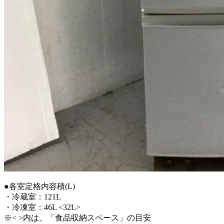
●各室定格内容積(L)
・冷蔵室：121L
・冷凍室：46L <32L>
※< >内は、「食品収納スペース」の目安