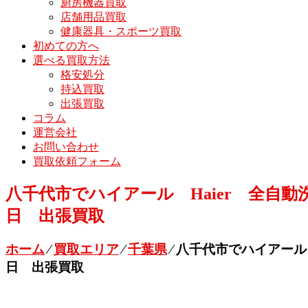
厨房機器買取
店舗用品買取
健康器具・スポーツ買取
初めての方へ
選べる買取方法
格安処分
持込買取
出張買取
コラム
運営会社
お問い合わせ
買取依頼フォーム
八千代市でハイアール Haier 全自動洗濯機 
日 出張買取
ホーム
⁄
買取エリア
⁄
千葉県
⁄
八千代市でハイアール Ha
日 出張買取