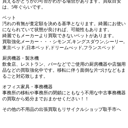
買えるかどうかの可否がわかる場合があります。買取目安
は、5年ぐらいです。
ベット
汚れの有無が査定額を決める基準となります。綺麗にお使い
になられていて状態が良ければ、可能性もあります。
綺麗でもメーカーより買取できないベットがあります。
買取強化メーカー・・・シモンズ,キングスダウン,シーリー,
東京ベッド,日本ベッド,ドリームべッド,フランスベッド
厨房機器・製氷機
飲食店、レストラン、バーなどでご使用の厨房機器や店舗用
品などの買取強化中です。移転に伴う面倒な片づけなどもま
るごと対応致します。
オフィス家具・事務機器
事務所の移転や事務所の閉鎖にともなう不用な中古事務機器
の買取から処分までおまかせください！！
その他の不用品の出張買取もリサイクルショップ取手市へ