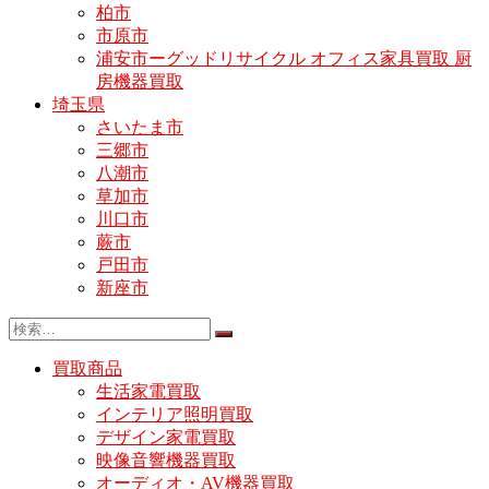
柏市
市原市
浦安市ーグッドリサイクル オフィス家具買取 厨
房機器買取
埼玉県
さいたま市
三郷市
八潮市
草加市
川口市
蕨市
戸田市
新座市
買取商品
生活家電買取
インテリア照明買取
デザイン家電買取
映像音響機器買取
オーディオ・AV機器買取