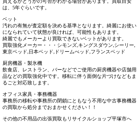
買えるかどうかの可否がわかる場合があります。買取目安
は、5年ぐらいです。
ベット
汚れの有無が査定額を決める基準となります。綺麗にお使い
になられていて状態が良ければ、可能性もあります。
綺麗でもメーカーより買取できないベットがあります。
買取強化メーカー・・・シモンズ,キングスダウン,シーリー,
東京ベッド,日本ベッド,ドリームべッド,フランスベッド
厨房機器・製氷機
飲食店、レストラン、バーなどでご使用の厨房機器や店舗用
品などの買取強化中です。移転に伴う面倒な片づけなどもま
るごと対応致します。
オフィス家具・事務機器
事務所の移転や事務所の閉鎖にともなう不用な中古事務機器
の買取から処分までおまかせください！！
その他の不用品の出張買取もリサイクルショップ平塚市へ