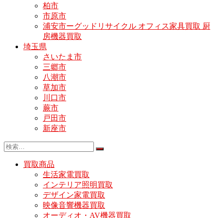
柏市
市原市
浦安市ーグッドリサイクル オフィス家具買取 厨
房機器買取
埼玉県
さいたま市
三郷市
八潮市
草加市
川口市
蕨市
戸田市
新座市
買取商品
生活家電買取
インテリア照明買取
デザイン家電買取
映像音響機器買取
オーディオ・AV機器買取