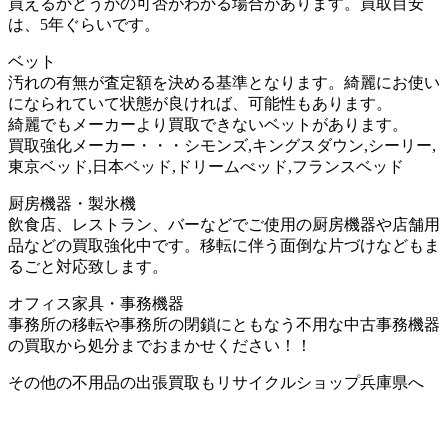
買えるかどうかの可否がわかる場合があります。買取目安
は、5年ぐらいです。
ベット
汚れの有無が査定額を決める基準となります。綺麗にお使い
になられていて状態が良ければ、可能性もあります。
綺麗でもメーカーより買取できないベットがあります。
買取強化メーカー・・・シモンズ,キングスダウン,シーリー,
東京ベッド,日本ベッド,ドリームべッド,フランスベッド
厨房機器・製氷機
飲食店、レストラン、バーなどでご使用の厨房機器や店舗用
品などの買取強化中です。移転に伴う面倒な片づけなどもま
るごと対応致します。
オフィス家具・事務機器
事務所の移転や事務所の閉鎖にともなう不用な中古事務機器
の買取から処分までおまかせください！！
その他の不用品の出張買取もリサイクルショップ兵庫県へ