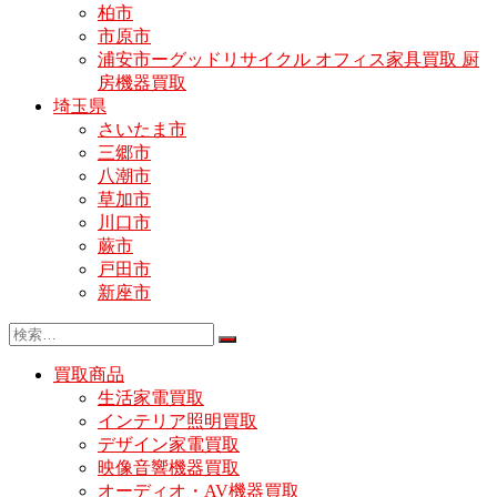
柏市
市原市
浦安市ーグッドリサイクル オフィス家具買取 厨
房機器買取
埼玉県
さいたま市
三郷市
八潮市
草加市
川口市
蕨市
戸田市
新座市
買取商品
生活家電買取
インテリア照明買取
デザイン家電買取
映像音響機器買取
オーディオ・AV機器買取