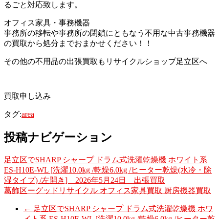
るごと対応致します。
オフィス家具・事務機器
事務所の移転や事務所の閉鎖にともなう不用な中古事務機器
の買取から処分までおまかせください！！
その他の不用品の出張買取もリサイクルショップ足立区へ
買取申し込み
タグ:
area
投稿ナビゲーション
足立区でSHARP シャープ ドラム式洗濯乾燥機 ホワイト系
ES-H10E-WL [洗濯10.0kg /乾燥6.0kg /ヒーター乾燥(水冷・除
湿タイプ) /左開き] 2026年5月24日 出張買取
葛飾区ーグッドリサイクル オフィス家具買取 厨房機器買取
←
足立区でSHARP シャープ ドラム式洗濯乾燥機 ホワ
イト系 ES-H10E-WL [洗濯10.0kg /乾燥6.0kg /ヒーター乾