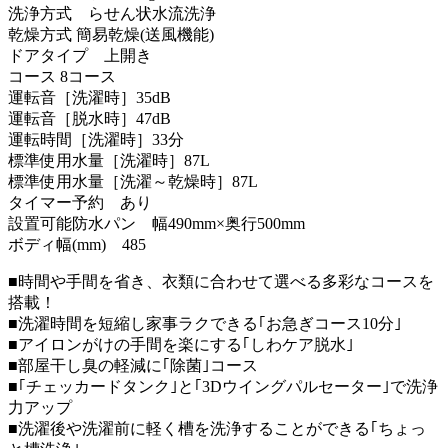
洗浄方式 らせん状水流洗浄
乾燥方式 簡易乾燥(送風機能)
ドアタイプ 上開き
コース 8コース
運転音［洗濯時］35dB
運転音［脱水時］47dB
運転時間［洗濯時］33分
標準使用水量［洗濯時］87L
標準使用水量［洗濯～乾燥時］87L
タイマー予約 あり
設置可能防水パン 幅490mm×奥行500mm
ボディ幅(mm) 485
■時間や手間を省き、衣類に合わせて選べる多彩なコースを
搭載！
■洗濯時間を短縮し家事ラクできる｢お急ぎコース10分｣
■アイロンがけの手間を楽にする｢しわケア脱水｣
■部屋干し臭の軽減に｢除菌｣コース
■｢チェッカードタンク｣と｢3Dウイングパルセーター｣で洗浄
力アップ
■洗濯後や洗濯前に軽く槽を洗浄することができる｢ちょっ