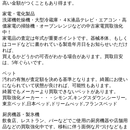
高い金額がつくこともあり得ます。
家電・電化製品
洗濯機乾燥機・大型冷蔵庫・４K液晶テレビ・エアコン・高
価家電の掃除機・オーブンレンジなどの中古家電買取強化
中！
家電品の査定は年式が重要ポイントです。器械本体、もしく
はコードなどに書かれている製造年月日をお知らせいただけ
れば、
買えるかどうかの可否がわかる場合があります。買取目安
は、5年ぐらいです。
ベット
汚れの有無が査定額を決める基準となります。綺麗にお使い
になられていて状態が良ければ、可能性もあります。
綺麗でもメーカーより買取できないベットがあります。
買取強化メーカー・・・シモンズ,キングスダウン,シーリー,
東京ベッド,日本ベッド,ドリームべッド,フランスベッド
厨房機器・製氷機
飲食店、レストラン、バーなどでご使用の厨房機器や店舗用
品などの買取強化中です。移転に伴う面倒な片づけなどもま