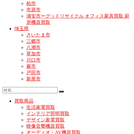
柏市
市原市
浦安市ーグッドリサイクル オフィス家具買取 厨
房機器買取
埼玉県
さいたま市
三郷市
八潮市
草加市
川口市
蕨市
戸田市
新座市
買取商品
生活家電買取
インテリア照明買取
デザイン家電買取
映像音響機器買取
オーディオ・AV機器買取