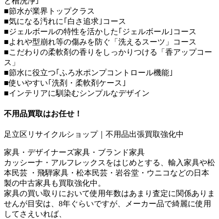
と槽洗浄｣
■節水が業界トップクラス
■気になる汚れに｢白さ追求｣コース
■ジェルボールの特性を活かした｢ジェルボール｣コース
■よれや型崩れ等の傷みを防ぐ「洗えるスーツ」コース
■こだわりの柔軟剤の香りをしっかりつける「香アップコー
ス」
■節水に役立つ｢ふろ水ポンプコントロール機能｣
■使いやすい｢洗剤・柔軟剤ケース｣
■インテリアに馴染むシンプルなデザイン
不用品買取
はお任せ！
足立区リサイクルショップ｜不用品出張買取強化中
家具・デザイナーズ家具・ブランド家具
カッシーナ・アルフレックスをはじめとする、輸入家具や松
本民芸 ・飛騨家具・松本民芸・岩谷堂・ウニコなどの日本
製の中古家具も買取強化中。
家具の買い取りにおいて使用年数はあまり査定に関係ありま
せんが目安は、8年ぐらいですが、メーカー品で綺麗に使用
してさえいれば、