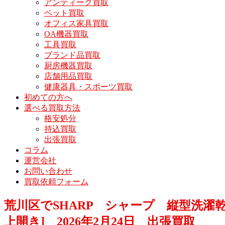
アンティーク買取
ベット買取
オフィス家具買取
OA機器買取
工具買取
ブランド品買取
厨房機器買取
店舗用品買取
健康器具・スポーツ買取
初めての方へ
選べる買取方法
格安処分
持込買取
出張買取
コラム
運営会社
お問い合わせ
買取依頼フォーム
荒川区でSHARP シャープ 縦型洗濯乾燥機 ホ
上開き] 2026年2月24日 出張買取