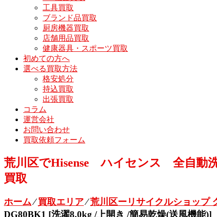
工具買取
ブランド品買取
厨房機器買取
店舗用品買取
健康器具・スポーツ買取
初めての方へ
選べる買取方法
格安処分
持込買取
出張買取
コラム
運営会社
お問い合わせ
買取依頼フォーム
荒川区でHisense ハイセンス 全自動洗濯機
買取
ホーム
⁄
買取エリア
⁄
荒川区ーリサイクルショップ 
DG80BK1 [洗濯8.0kg /上開き /簡易乾燥(送風機能