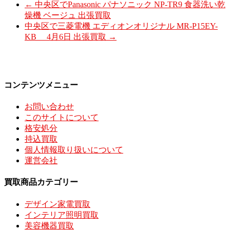
←
中央区でPanasonic パナソニック NP-TR9 食器洗い乾
燥機 ベージュ 出張買取
中央区で三菱電機 エディオンオリジナル MR-P15EY-
KB 4月6日 出張買取
→
コンテンツメニュー
お問い合わせ
このサイトについて
格安処分
持込買取
個人情報取り扱いについて
運営会社
買取商品カテゴリー
デザイン家電買取
インテリア照明買取
美容機器買取