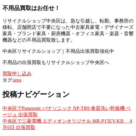
不
用品買取
はお任せ！
リサイクルショップ中央区は、急な引越し、転勤、事務所の
移転、店舗閉店で不要になった中古家具家電・デザイナーズ
家具・ブランド家具・厨房機器・オフィス家具・楽器・音響
機器などの不用品買取致します。
中央区リサイクルショップ｜不用品出張買取強化中
不用品の出張買取もリサイクルショップ中央区へ
買取申し込み
タグ:
area
投稿ナビゲーション
中央区でPanasonic パナソニック NP-TR9 食器洗い乾燥機 ベ
ージュ 出張買取
中央区で三菱電機 エディオンオリジナル MR-P15EY-KB 4
月6日 出張買取