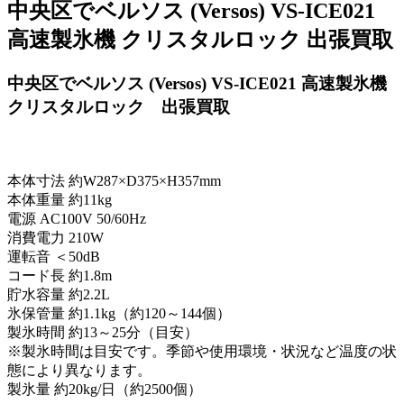
中央区でベルソス (Versos) VS-ICE021
高速製氷機 クリスタルロック 出張買取
中央区でベルソス (Versos) VS-ICE021 高速製氷機
クリスタルロック 出張買取
本体寸法 約W287×D375×H357mm
本体重量 約11kg
電源 AC100V 50/60Hz
消費電力 210W
運転音 ＜50dB
コード長 約1.8m
貯水容量 約2.2L
氷保管量 約1.1kg（約120～144個）
製氷時間 約13～25分（目安）
※製氷時間は目安です。季節や使用環境・状況など温度の状
態により異なります。
製氷量 約20kg/日（約2500個）