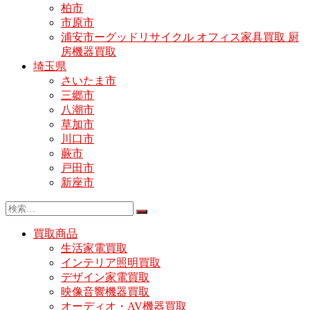
柏市
市原市
浦安市ーグッドリサイクル オフィス家具買取 厨
房機器買取
埼玉県
さいたま市
三郷市
八潮市
草加市
川口市
蕨市
戸田市
新座市
買取商品
生活家電買取
インテリア照明買取
デザイン家電買取
映像音響機器買取
オーディオ・AV機器買取