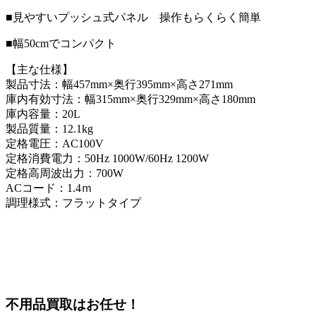
■見やすいプッシュ式パネル 操作もらくらく簡単
■幅50cmでコンパクト
【主な仕様】
製品寸法：幅457mm×奥行395mm×高さ271mm
庫内有効寸法：幅315mm×奥行329mm×高さ180mm
庫内容量：20L
製品質量：12.1kg
定格電圧：AC100V
定格消費電力：50Hz 1000W/60Hz 1200W
定格高周波出力：700W
ACコード：1.4ｍ
調理様式：フラットタイプ
不
用品買取
はお任せ！