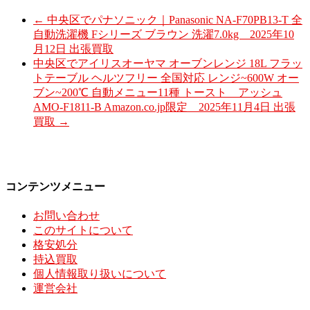
←
中央区でパナソニック｜Panasonic NA-F70PB13-T 全
自動洗濯機 Fシリーズ ブラウン 洗濯7.0kg 2025年10
月12日 出張買取
中央区でアイリスオーヤマ オーブンレンジ 18L フラッ
トテーブル ヘルツフリー 全国対応 レンジ~600W オー
ブン~200℃ 自動メニュー11種 トースト アッシュ
AMO-F1811-B Amazon.co.jp限定 2025年11月4日 出張
買取
→
コンテンツメニュー
お問い合わせ
このサイトについて
格安処分
持込買取
個人情報取り扱いについて
運営会社