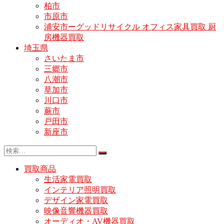
柏市
市原市
浦安市ーグッドリサイクル オフィス家具買取 厨
房機器買取
埼玉県
さいたま市
三郷市
八潮市
草加市
川口市
蕨市
戸田市
新座市
買取商品
生活家電買取
インテリア照明買取
デザイン家電買取
映像音響機器買取
オーディオ・AV機器買取