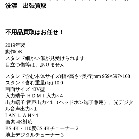
洗濯 出張買取
不用品買取
はお任せ！
2019年製
動作OK
スタンド細かい傷が見受けられます
目立つ傷等は、ありません
スタンド含む本体サイズ(幅×高さ×奥行)mm 959×597×168
スタンド含む重量(kg) 10.0
画面サイズ 43V型
入力端子 ＨＤＭＩ入力×４
出力端子 音声出力×１（ヘッドホン端子兼用）、光デジタ
ル音声出力×１
LAN ＬＡＮ×１
画素 4K対応
BS 4K・110度CS 4Kチューナー 2
地上デジタルチューナー 3