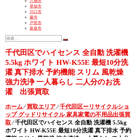
八潮市
草加市
川口市
蕨市
戸田市
新座市
千代田区でハイセンス 全自動 洗濯機
5.5kg ホワイト HW-K55E 最短10分洗
濯 真下排水 予約機能 スリム 風乾燥
強力洗浄 一人暮らし 二人分のお洗
濯 出張買取
ホーム
⁄
買取エリア
⁄
千代田区ーリサイクルショ
ップ グッドリサイクル 家具家電の不用品出張買
取
⁄
千代田区でハイセンス 全自動 洗濯機 5.5kg
ホワイト HW-K55E 最短10分洗濯 真下排水 予約