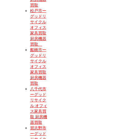
買取
松戸市ー
グッドリ
サイクル
オフィス
家具買取
厨房機器
買取
船橋市ー
グッドリ
サイクル
オフィス
家具買取
厨房機器
買取
八千代市
ーグッド
リサイク
ル オフィ
ス家具買
取 厨房機
器買取
習志野市
ーグッド