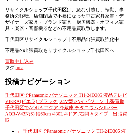
リサイクルショップ千代田区は、急な引越し、転勤、事
務所の移転、店舗閉店で不要になった中古家具家電・デ
ザイナーズ家具・ブランド家具・厨房機器・オフィス家
具・楽器・音響機器などの不用品買取致します。
千代田区リサイクルショップ｜不用品出張買取強化中
不用品の出張買取もリサイクルショップ千代田区へ
買取申し込み
タグ:
area
投稿ナビゲーション
千代田区でPanasonic パナソニック TH-24D305 液晶テレビ
VIERA(ビエラ) ブラック [24V型 /ハイビジョン]出張買取
千代田区でAQUA アクア 冷蔵庫 チタニウムシルバー
AQR-V43N(S) 幅60cm /430L /4ドア /右開きタイプ 出張買
取
←
千代田区でPanasonic パナソニック TH-24D305 液