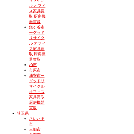
リサイク
ル オフィ
ス家具買
取 厨房機
器買取
鎌ヶ谷市
ーグッド
リサイク
ル オフィ
ス家具買
取 厨房機
器買取
柏市
市原市
浦安市ー
グッドリ
サイクル
オフィス
家具買取
厨房機器
買取
埼玉県
さいたま
市
三郷市