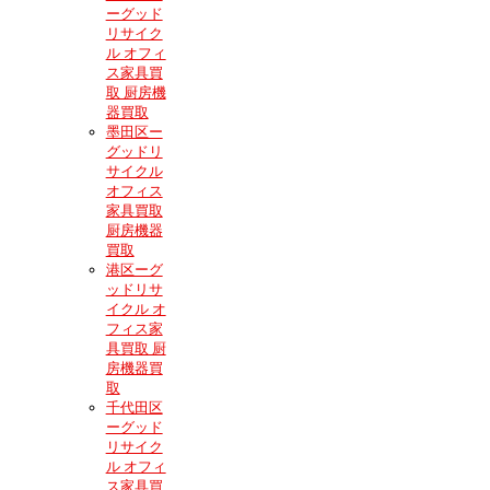
ーグッド
リサイク
ル オフィ
ス家具買
取 厨房機
器買取
墨田区ー
グッドリ
サイクル
オフィス
家具買取
厨房機器
買取
港区ーグ
ッドリサ
イクル オ
フィス家
具買取 厨
房機器買
取
千代田区
ーグッド
リサイク
ル オフィ
ス家具買