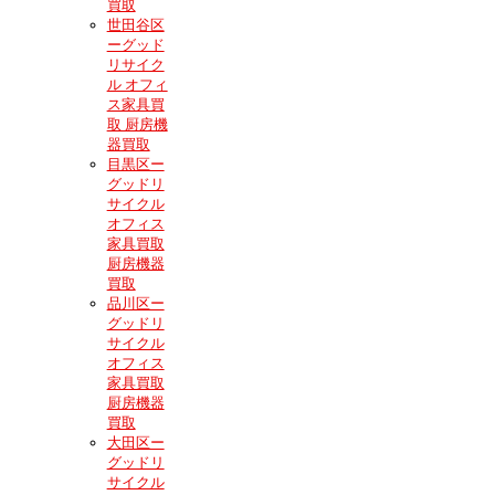
買取
世田谷区
ーグッド
リサイク
ル オフィ
ス家具買
取 厨房機
器買取
目黒区ー
グッドリ
サイクル
オフィス
家具買取
厨房機器
買取
品川区ー
グッドリ
サイクル
オフィス
家具買取
厨房機器
買取
大田区ー
グッドリ
サイクル