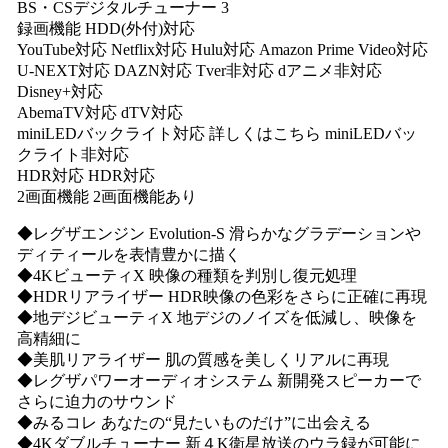
BS・CSデジタルチューナー 3
録画機能 HDD(外付)対応
YouTube対応 Netflix対応 Hulu対応 Amazon Prime Video対応
U-NEXT対応 DAZN対応 Tver非対応 dアニメ非対応
Disney+対応
AbemaTV対応 dTV対応
miniLEDバックライト対応 詳しくはこちら miniLEDバッ
クライト非対応
HDR対応 HDR対応
2画面機能 2画面機能あり
◆レグザエンジン Evolution-S 滑らかなグラデーションや
ディティールを表情豊かに描く
◆4KビューティX 映像の種類を判別し復元処理
◆HDRリアライザー HDR映像の色彩をさらに正確に再現
◆地デジビューティX 地デジのノイズを低減し、映像を
高精細に
◆美肌リアライザー 肌の質感を美しくリアルに再現
◆レグザパワーオーディオシステム 新開発スピーカーで
さらに迫力のサウンド
◆みるコレ あなたの“見たいものだけ”に出会える
◆4Kダブルチューナー 新４K衛星放送のウラ録が可能に