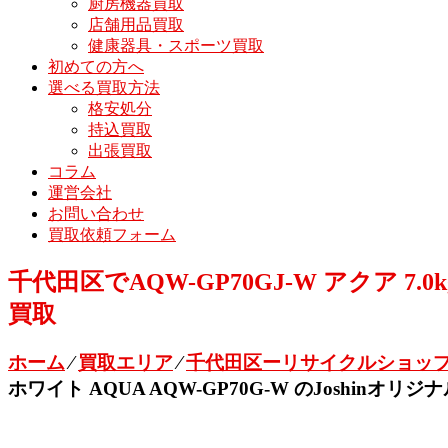
厨房機器買取
店舗用品買取
健康器具・スポーツ買取
初めての方へ
選べる買取方法
格安処分
持込買取
出張買取
コラム
運営会社
お問い合わせ
買取依頼フォーム
千代田区でAQW-GP70GJ-W アクア 7.
買取
ホーム
⁄
買取エリア
⁄
千代田区ーリサイクルショップ
ホワイト AQUA AQW-GP70G-W のJoshinオ