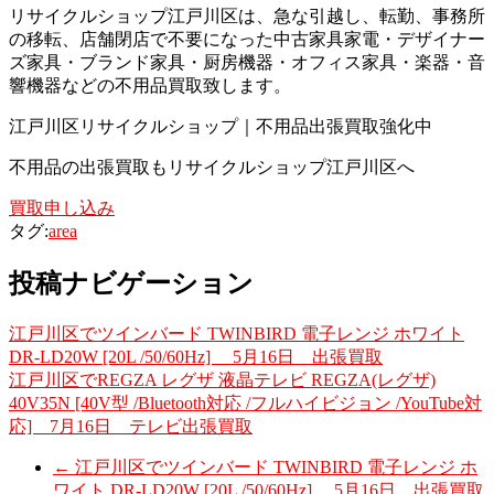
リサイクルショップ江戸川区は、急な引越し、転勤、事務所
の移転、店舗閉店で不要になった中古家具家電・デザイナー
ズ家具・ブランド家具・厨房機器・オフィス家具・楽器・音
響機器などの不用品買取致します。
江戸川区リサイクルショップ｜不用品出張買取強化中
不用品の出張買取もリサイクルショップ江戸川区へ
買取申し込み
タグ:
area
投稿ナビゲーション
江戸川区でツインバード TWINBIRD 電子レンジ ホワイト
DR-LD20W [20L /50/60Hz] 5月16日 出張買取
江戸川区でREGZA レグザ 液晶テレビ REGZA(レグザ)
40V35N [40V型 /Bluetooth対応 /フルハイビジョン /YouTube対
応] 7月16日 テレビ出張買取
←
江戸川区でツインバード TWINBIRD 電子レンジ ホ
ワイト DR-LD20W [20L /50/60Hz] 5月16日 出張買取