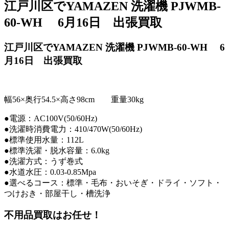
江戸川区でYAMAZEN 洗濯機 PJWMB-
60-WH 6月16日 出張買取
江戸川区でYAMAZEN 洗濯機 PJWMB-60-WH 6
月16日 出張買取
幅56×奥行54.5×高さ98cm 重量30kg
●電源：AC100V(50/60Hz)
●洗濯時消費電力：410/470W(50/60Hz)
●標準使用水量：112L
●標準洗濯・脱水容量：6.0kg
●洗濯方式：うず巻式
●水道水圧：0.03-0.85Mpa
●選べるコース：標準・毛布・おいそぎ・ドライ・ソフト・
つけおき・部屋干し・槽洗浄
不用品買取
はお任せ！