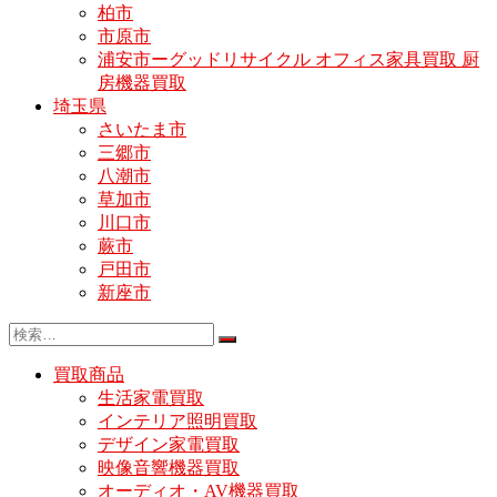
柏市
市原市
浦安市ーグッドリサイクル オフィス家具買取 厨
房機器買取
埼玉県
さいたま市
三郷市
八潮市
草加市
川口市
蕨市
戸田市
新座市
買取商品
生活家電買取
インテリア照明買取
デザイン家電買取
映像音響機器買取
オーディオ・AV機器買取