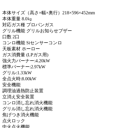
本体サイズ（高さ×幅×奥行）218×596×452mm
本体重量 8.0㎏
対応ガス種 プロパンガス
グリル機能 グリルお知らせブザー
口数 2口
コンロ機能 Siセンサーコンロ
天板素材 ホーロー
ガス消費量 (LPガス用)
強火力バーナー:4.20kW
標準バーナー:2.97kW
グリル:1.33kW
全点火時:8.00kW
安全機能
調理油過熱防止装置
立消え安全装置
コンロ消し忘れ消火機能
グリル消し忘れ消火機能
焦げつき消火機能
点火ロック
中火点火機能