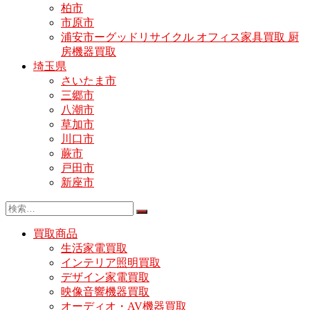
柏市
市原市
浦安市ーグッドリサイクル オフィス家具買取 厨
房機器買取
埼玉県
さいたま市
三郷市
八潮市
草加市
川口市
蕨市
戸田市
新座市
買取商品
生活家電買取
インテリア照明買取
デザイン家電買取
映像音響機器買取
オーディオ・AV機器買取