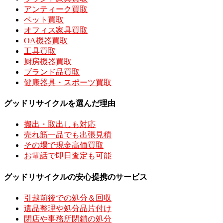
アンティーク買取
ベット買取
オフィス家具買取
OA機器買取
工具買取
厨房機器買取
ブランド品買取
健康器具・スポーツ買取
グッドリサイクルを選んだ理由
搬出・取出しも対応
売れ筋一品でも出張見積
その場で現金高価買取
お電話で即日査定も可能
グッドリサイクルの安心提携のサービス
引越前後での処分＆回収
遺品整理や処分品片付け
閉店や事務所閉鎖の処分