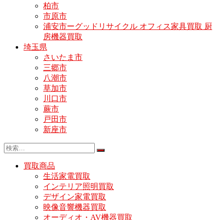
柏市
市原市
浦安市ーグッドリサイクル オフィス家具買取 厨
房機器買取
埼玉県
さいたま市
三郷市
八潮市
草加市
川口市
蕨市
戸田市
新座市
買取商品
生活家電買取
インテリア照明買取
デザイン家電買取
映像音響機器買取
オーディオ・AV機器買取