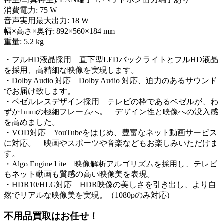
消費電力: 75 W
音声実用最大出力: 18 W
幅×高さ×奥行: 892×560×184 mm
重量: 5.2 kg
・フルHD液晶採用 直下型LEDバックライトとフルHD液晶
を採用、高精細な映像を実現します。
・Dolby Audio 対応 Dolby Audio 対応、迫力のあるサウンド
でお届け致します。
・ベゼルレスデザイン採用 テレビの枠であるベゼルが、わ
ずか1mmの極細フレームへ。 デザイン性と映像への没入感
を高めました。
・VOD対応 YouTubeをはじめ、豊富なネット動画サービス
に対応。 映画やスポーツや音楽などもお楽しみいただけま
す。
・Algo Engine Lite 映像解析アルゴリズムを採用し、テレビ
もネット動画も質感の高い映像美を表現。
・HDR10/HLG対応 HDR映像の美しさを引き出し、より自
然でリアルな映像美を実現。（1080pのみ対応）
不用品買取
はお任せ！