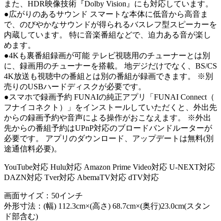
また、HDR映像技術『Dolby Vision』にも対応しています。
●広がりのあるサウンド スマートな本体に低音から高音ま
で、のびやかなサウンドが得られるバスレフ型スピーカーを
内蔵しています。 特に音楽番組などで、迫力ある音が楽し
めます。
●4Kも裏番組録画が可能 テレビ視聴用のチューナーとは別
に、録画用のチューナーを搭載。 地デジだけでなく、BS/CS
4K放送も視聴中の番組とは別の番組が録画できます。 ※別
売りのUSBハードディスクが必要です。
●スマホで録画予約 FUNAIの純正アプリ「FUNAI Connect（
フナイコネクト）」をインストールしていただくと、外出先
からの録画予約や音声による操作がおこなえます。 ※外出
先からの番組予約はUPnP対応のブロードバンドルーターが
必要です。 アプリのダウンロード、アップデートは無料(別
途通信料必要)。
YouTube対応 Hulu対応 Amazon Prime Video対応 U-NEXT対応
DAZN対応 Tver対応 AbemaTV対応 dTV対応
画面サイズ：50インチ
外形寸法：(幅) 112.3cm×(高さ) 68.7cm×(奥行)23.0cm(スタン
ド部含む)