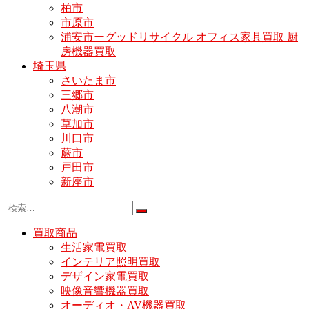
柏市
市原市
浦安市ーグッドリサイクル オフィス家具買取 厨
房機器買取
埼玉県
さいたま市
三郷市
八潮市
草加市
川口市
蕨市
戸田市
新座市
買取商品
生活家電買取
インテリア照明買取
デザイン家電買取
映像音響機器買取
オーディオ・AV機器買取