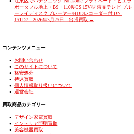
江東区でパナソニック Panasonic プライベート・ビエラ
ポータブル地上・BS・110度CS 15V型 液晶テレビ ブル
ーレイディスクプレーヤー/HDDレコーダー付 UN-
15TD7 2026年3月25日 出張買取
→
コンテンツメニュー
お問い合わせ
このサイトについて
格安処分
持込買取
個人情報取り扱いについて
運営会社
買取商品カテゴリー
デザイン家電買取
インテリア照明買取
美容機器買取