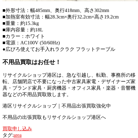
■外形寸法：幅485mm、奥行418mm、高さ302mm
■加熱室有効寸法：幅28.3cm×奥行32.2cm×高さ19.2cm
■重量：約15.3kg
■庫内容量：約18L
■カラー：ホワイト
■電源：AC100V (50/60Hz)
●広びろ使えてお手入れラクラク フラットテーブル
不用品買取
はお任せ！
リサイクルショップ港区は、急な引越し、転勤、事務所の移
転、店舗閉店で不要になった中古家具家電・デザイナーズ家
具・ブランド家具・厨房機器・オフィス家具・楽器・音響機
器などの不用品買取致します。
港区リサイクルショップ｜不用品出張買取強化中
不用品の出張買取もリサイクルショップ港区へ
買取申し込み
タグ:
area