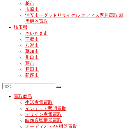
柏市
市原市
浦安市ーグッドリサイクル オフィス家具買取 厨
房機器買取
埼玉県
さいたま市
三郷市
八潮市
草加市
川口市
蕨市
戸田市
新座市
買取商品
生活家電買取
インテリア照明買取
デザイン家電買取
映像音響機器買取
オーディオ・AV機器買取