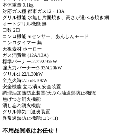
本体重量 9.1kg
対応ガス種 都市ガス12・13A
グリル機能 水無し片面焼き、高さが選べる焼き網
オートグリル機能 無
口数 2口
コンロ機能 Siセンサー、あんしんモード
コンロタイマー 無
天板素材 ホーロー
ガス消費量 (12A/13A)
標準バーナー:2.75/2.95kW
強火力バーナー:3.93/4.20kW
グリル:1.22/1.30kW
全点火時:7.55/8.10kW
安全機能 立ち消え安全装置
調理油加熱防止装置(天ぷら油過熱防止機能)
焦げつき消火機能
消し忘れ消火機能
グリル排気口遮炎装置
異常過熱防止機能(コンロ)
不用品買取
はお任せ！