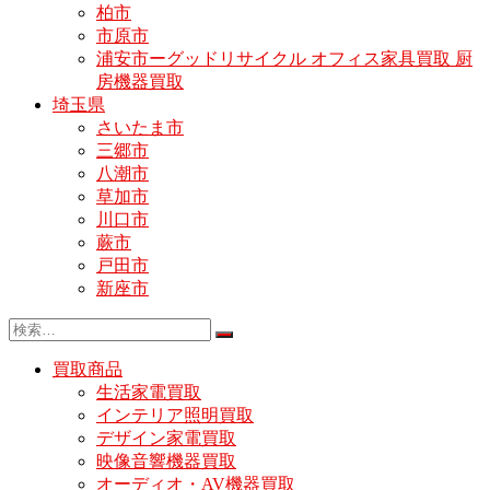
柏市
市原市
浦安市ーグッドリサイクル オフィス家具買取 厨
房機器買取
埼玉県
さいたま市
三郷市
八潮市
草加市
川口市
蕨市
戸田市
新座市
買取商品
生活家電買取
インテリア照明買取
デザイン家電買取
映像音響機器買取
オーディオ・AV機器買取