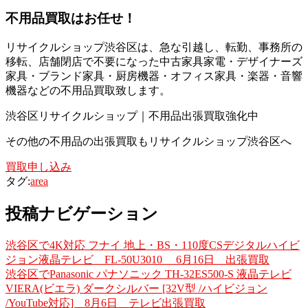
不用品買取
はお任せ！
リサイクルショップ渋谷区は、急な引越し、転勤、事務所の
移転、店舗閉店で不要になった中古家具家電・デザイナーズ
家具・ブランド家具・厨房機器・オフィス家具・楽器・音響
機器などの不用品買取致します。
渋谷区リサイクルショップ｜不用品出張買取強化中
その他の不用品の出張買取もリサイクルショップ渋谷区へ
買取申し込み
タグ:
area
投稿ナビゲーション
渋谷区で4K対応 フナイ 地上・BS・110度CSデジタルハイビ
ジョン液晶テレビ FL-50U3010 6月16日 出張買取
渋谷区でPanasonic パナソニック TH-32ES500-S 液晶テレビ
VIERA(ビエラ) ダークシルバー [32V型 /ハイビジョン
/YouTube対応] 8月6日 テレビ出張買取