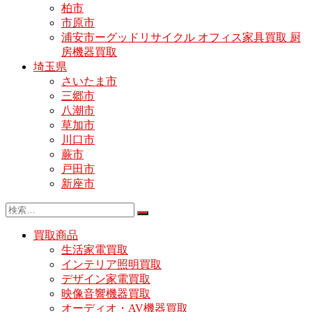
柏市
市原市
浦安市ーグッドリサイクル オフィス家具買取 厨
房機器買取
埼玉県
さいたま市
三郷市
八潮市
草加市
川口市
蕨市
戸田市
新座市
買取商品
生活家電買取
インテリア照明買取
デザイン家電買取
映像音響機器買取
オーディオ・AV機器買取