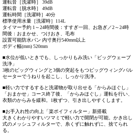
運転音［洗濯時］ 39dB
運転音［脱水時］ 49dB
運転時間［洗濯時］40分
標準使用水量［洗濯時］114L
タイマー予約 1～24時間後：すすぎ一回、お急ぎ／2～24時
間後：おまかせ、つけおき、毛布
設置可能防水パン 内寸奥行540mm以上
ボディ幅(mm) 520mm
■水位が低いときでも、しっかりもみ洗い「ビッグウェーブ
洗浄」
3枚のビッグウィングと3個の突起をもつビッグウィングパル
セーターでうねりを起こし、しっかり洗浄。
■軽い力でするすると洗濯物が取り出せる「からみほぐし」
「おまかせ」コース終了後、「からみほぐし」運転を行い、
衣類のからみを緩和。1枚ずつ、引き出しやすくします。
■お手入れ性の向上「楽ポイフィルター」新搭載
大きくわかりやすいツマミで軽い力で開閉が可能。かき出し
式のメッシュフィルターで、糸くずに触れずに、捨てられ
る。