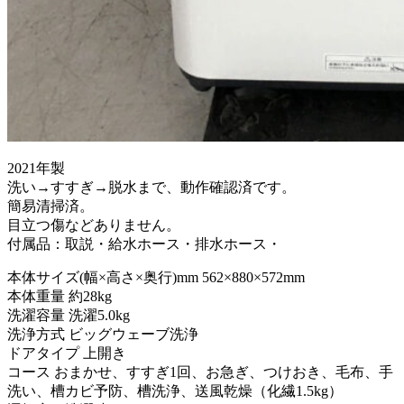
2021年製
洗い→すすぎ→脱水まで、動作確認済です。
簡易清掃済。
目立つ傷などありません。
付属品：取説・給水ホース・排水ホース・
本体サイズ(幅×高さ×奥行)mm 562×880×572mm
本体重量 約28kg
洗濯容量 洗濯5.0kg
洗浄方式 ビッグウェーブ洗浄
ドアタイプ 上開き
コース おまかせ、すすぎ1回、お急ぎ、つけおき、毛布、手
洗い、槽カビ予防、槽洗浄、送風乾燥（化繊1.5kg）