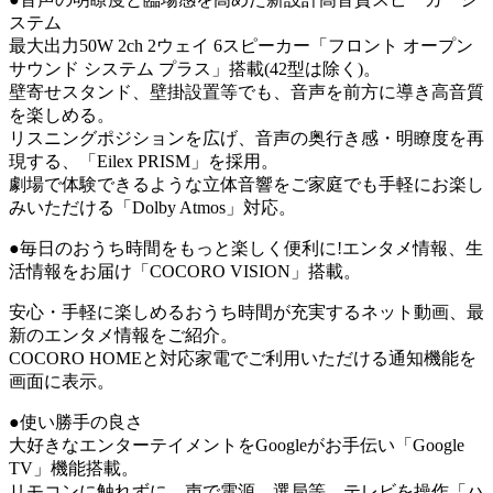
ステム
最大出力50W 2ch 2ウェイ 6スピーカー「フロント オープン
サウンド システム プラス」搭載(42型は除く)。
壁寄せスタンド、壁掛設置等でも、音声を前方に導き高音質
を楽しめる。
リスニングポジションを広げ、音声の奥行き感・明瞭度を再
現する、「Eilex PRISM」を採用。
劇場で体験できるような立体音響をご家庭でも手軽にお楽し
みいただける「Dolby Atmos」対応。
●毎日のおうち時間をもっと楽しく便利に!エンタメ情報、生
活情報をお届け「COCORO VISION」搭載。
安心・手軽に楽しめるおうち時間が充実するネット動画、最
新のエンタメ情報をご紹介。
COCORO HOMEと対応家電でご利用いただける通知機能を
画面に表示。
●使い勝手の良さ
大好きなエンターテイメントをGoogleがお手伝い「Google
TV」機能搭載。
リモコンに触れずに、声で電源、選局等、テレビを操作「ハ