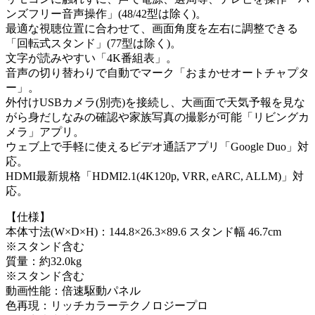
ンズフリー音声操作」(48/42型は除く)。
最適な視聴位置に合わせて、画面角度を左右に調整できる
「回転式スタンド」(77型は除く)。
文字が読みやすい「4K番組表」。
音声の切り替わりで自動でマーク「おまかせオートチャプタ
ー」。
外付けUSBカメラ(別売)を接続し、大画面で天気予報を見な
がら身だしなみの確認や家族写真の撮影が可能「リビングカ
メラ」アプリ。
ウェブ上で手軽に使えるビデオ通話アプリ「Google Duo」対
応。
HDMI最新規格「HDMI2.1(4K120p, VRR, eARC, ALLM)」対
応。
【仕様】
本体寸法(W×D×H)：144.8×26.3×89.6 スタンド幅 46.7cm
※スタンド含む
質量：約32.0kg
※スタンド含む
動画性能：倍速駆動パネル
色再現：リッチカラーテクノロジープロ