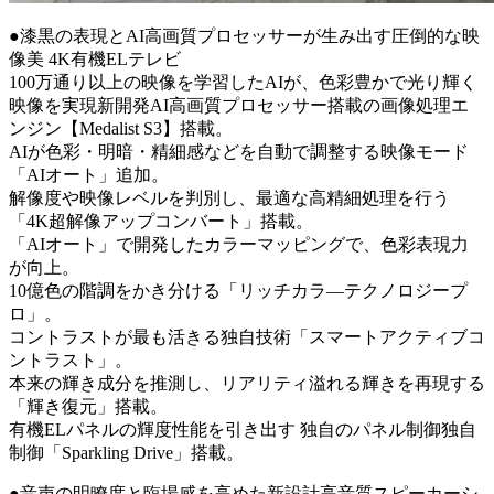
●漆黒の表現とAI高画質プロセッサーが生み出す圧倒的な映
像美 4K有機ELテレビ
100万通り以上の映像を学習したAIが、色彩豊かで光り輝く
映像を実現新開発AI高画質プロセッサー搭載の画像処理エ
ンジン【Medalist S3】搭載。
AIが色彩・明暗・精細感などを自動で調整する映像モード
「AIオート」追加。
解像度や映像レベルを判別し、最適な高精細処理を行う
「4K超解像アップコンバート」搭載。
「AIオート」で開発したカラーマッピングで、色彩表現力
が向上。
10億色の階調をかき分ける「リッチカラ―テクノロジープ
ロ」。
コントラストが最も活きる独自技術「スマートアクティブコ
ントラスト」。
本来の輝き成分を推測し、リアリティ溢れる輝きを再現する
「輝き復元」搭載。
有機ELパネルの輝度性能を引き出す 独自のパネル制御独自
制御「Sparkling Drive」搭載。
●音声の明瞭度と臨場感を高めた新設計高音質スピーカーシ