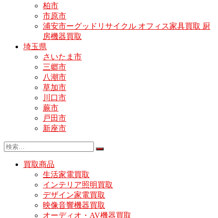
柏市
市原市
浦安市ーグッドリサイクル オフィス家具買取 厨
房機器買取
埼玉県
さいたま市
三郷市
八潮市
草加市
川口市
蕨市
戸田市
新座市
買取商品
生活家電買取
インテリア照明買取
デザイン家電買取
映像音響機器買取
オーディオ・AV機器買取