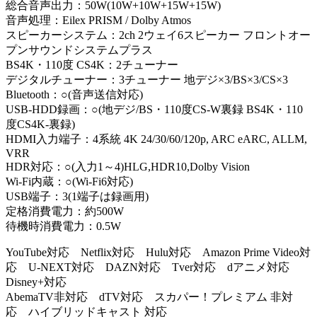
総合音声出力：50W(10W+10W+15W+15W)
音声処理：Eilex PRISM / Dolby Atmos
スピーカーシステム：2ch 2ウェイ6スピーカー フロントオー
プンサウンドシステムプラス
BS4K・110度 CS4K：2チューナー
デジタルチューナー：3チューナー 地デジ×3/BS×3/CS×3
Bluetooth：○(音声送信対応)
USB-HDD録画：○(地デジ/BS・110度CS-W裏録 BS4K・110
度CS4K-裏録)
HDMI入力端子：4系統 4K 24/30/60/120p, ARC eARC, ALLM,
VRR
HDR対応：○(入力1～4)HLG,HDR10,Dolby Vision
Wi-Fi内蔵：○(Wi-Fi6対応)
USB端子：3(1端子は録画用)
定格消費電力：約500W
待機時消費電力：0.5W
YouTube対応 Netflix対応 Hulu対応 Amazon Prime Video対
応 U-NEXT対応 DAZN対応 Tver対応 dアニメ対応
Disney+対応
AbemaTV非対応 dTV対応 スカパー！プレミアム 非対
応 ハイブリッドキャスト 対応