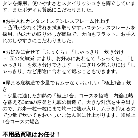
タンを採用。使いやすさとスタイリッシュさを両立していま
す。またボディも質感にこだわりました。
■お手入れカンタン！ステンレスフレーム仕上げ
・凸凹が少なく汚れを拭き取りやすいステンレスフレームを
採用。内ぶたの取り外しが簡単で、天面もフラット。お手入
れのしやすさにこだわりました。
■お好みに合せて「ふっくら」「しゃっきり」炊き分け
・”匠の火加減”により、お好みにあわせて「ふっくら」「し
ゃっきり」を炊き分けできます。おにぎりや丼ぶりには「し
ゃっきり」など用途に合わせて選ぶこともできます。
■厚まる底構造で少量でもムラなくおいしい「極上1合」炊
き
・少量に適した加熱の「極上1合」コースを搭載。内釜は熱
を蓄える3mmの厚釜と丸底の構造で、大きな対流を生み出す
ので、お米一粒一粒にまで均一に熱が入り、ムラを抑えるの
で少量で炊いてもおいしいごはん※に仕上がります。※極上
1合コースの場合
不用品買取
はお任せ！