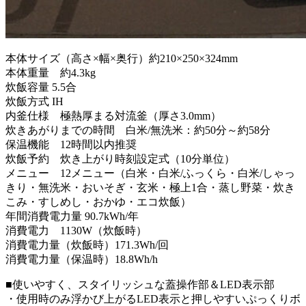
本体サイズ（高さ×幅×奥行）約210×250×324mm
本体重量 約4.3kg
炊飯容量 5.5合
炊飯方式 IH
内釜仕様 極熱厚まる対流釜（厚さ3.0mm）
炊きあがりまでの時間 白米/無洗米：約50分～約58分
保温機能 12時間以内推奨
炊飯予約 炊き上がり時刻設定式（10分単位）
メニュー 12メニュー（白米・白米/ふっくら・白米/しゃっ
きり・無洗米・おいそぎ・玄米・極上1合・蒸し野菜・炊き
こみ・すしめし・おかゆ・エコ炊飯）
年間消費電力量 90.7kWh/年
消費電力 1130W（炊飯時）
消費電力量（炊飯時）171.3Wh/回
消費電力量（保温時）18.8Wh/h
■使いやすく、スタイリッシュな蓋操作部＆LED表示部
・使用時のみ浮かび上がるLED表示と押しやすいぷっくりボ