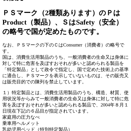
ＰＳマーク（2種類あります）のＰは
Product（製品）、ＳはSafety（安全）
の略号で国が定めたものです。
なお、ＰＳマークの下のＣはConsumer（消費者）の略号で
す。
国は、消費生活用製品のうち、一般消費者の生命又は身体に
対して特に危害を及ぼすおそれが多いと認められる製品を
「特定製品」として政令で指定し、国で定めた技術上の基準
に適合し、ＰＳマークを表示していないものは、その販売又
は販売目的での陳列を禁止しています。
１）特定製品とは、消費生活用製品のうち、構造、材質、使
用状況等からみて一般消費者の生命又は身体に対して特に危
害を及ぼすおそれが多いと認められる製品で、2004年８月１
日現在下記の６品目が指定されています。
家庭用の圧力なべ
乗車用ヘルメット
乳幼児用ベッド（特別特定製品）