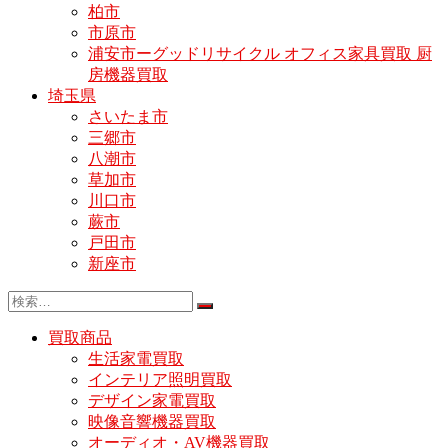
柏市
市原市
浦安市ーグッドリサイクル オフィス家具買取 厨
房機器買取
埼玉県
さいたま市
三郷市
八潮市
草加市
川口市
蕨市
戸田市
新座市
買取商品
生活家電買取
インテリア照明買取
デザイン家電買取
映像音響機器買取
オーディオ・AV機器買取