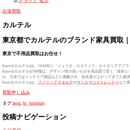
出張買取
カルテル
東京都でカルテルのブランド家具買取
東京で不用品買取はお任せ！
Kartell(カルテル)は、1949年に「ジュリオ・カステッリ」がイタ
Kartell(カルテル)の特徴は、デザイン性の高いものを高品質で安く
が、日本ではインテリア雑誌などに掲載され、知名度が上がってきてた家
Kartell(カルテル)は、
フィリップ スタルク
や
ヴィコ マジストレッティ
など
買取申し込み
タグ:
item
,
br_furniture
投稿ナビゲーション