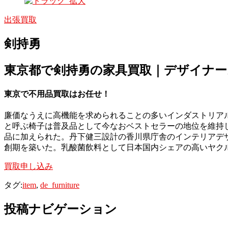
出張買取
剣持勇
東京都で剣持勇の家具買取｜デザイナー
東京で不用品買取
はお任せ！
廉価なうえに高機能を求められることの多いインダストリアル
と呼ぶ椅子は普及品として今なおベストセラーの地位を維持し
品に加えられた。丹下健三設計の香川県庁舎のインテリアデ
創期を築いた。乳酸菌飲料として日本国内シェアの高いヤク
買取申し込み
タグ:
item
,
de_furniture
投稿ナビゲーション