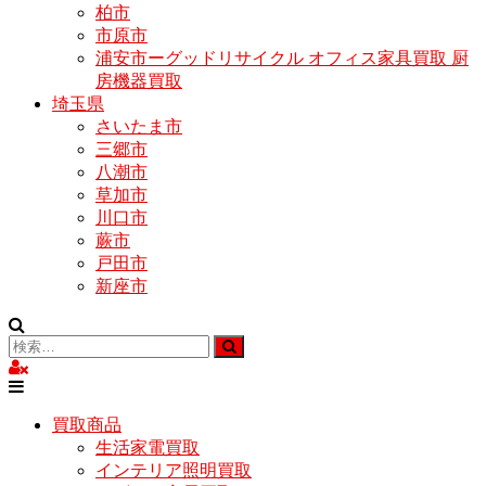
柏市
市原市
浦安市ーグッドリサイクル オフィス家具買取 厨
房機器買取
埼玉県
さいたま市
三郷市
八潮市
草加市
川口市
蕨市
戸田市
新座市
買取商品
生活家電買取
インテリア照明買取