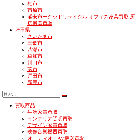
柏市
市原市
浦安市ーグッドリサイクル オフィス家具買取 厨
房機器買取
埼玉県
さいたま市
三郷市
八潮市
草加市
川口市
蕨市
戸田市
新座市
買取商品
生活家電買取
インテリア照明買取
デザイン家電買取
映像音響機器買取
オーディオ・AV機器買取