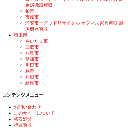
厨房機器買取
柏市
市原市
浦安市ーグッドリサイクル オフィス家具買取 厨
房機器買取
埼玉県
さいたま市
三郷市
八潮市
草加市
川口市
蕨市
戸田市
新座市
コンテンツメニュー
お問い合わせ
このサイトについて
格安処分
持込買取