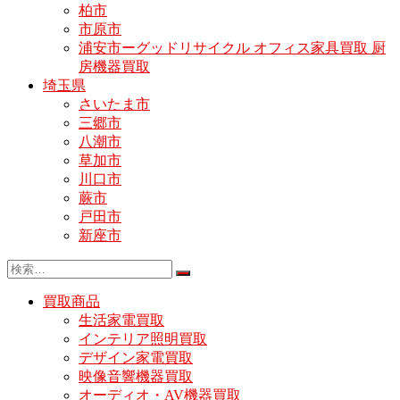
柏市
市原市
浦安市ーグッドリサイクル オフィス家具買取 厨
房機器買取
埼玉県
さいたま市
三郷市
八潮市
草加市
川口市
蕨市
戸田市
新座市
買取商品
生活家電買取
インテリア照明買取
デザイン家電買取
映像音響機器買取
オーディオ・AV機器買取