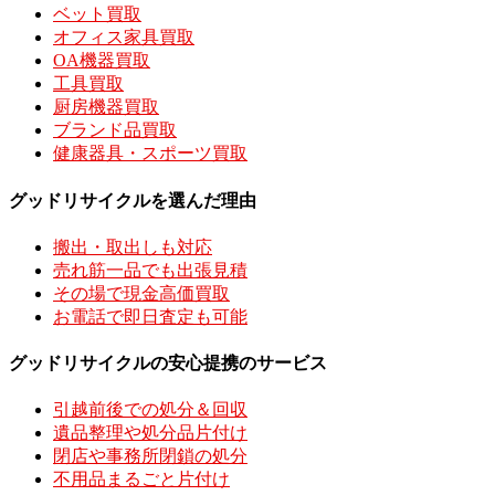
ベット買取
オフィス家具買取
OA機器買取
工具買取
厨房機器買取
ブランド品買取
健康器具・スポーツ買取
グッドリサイクルを選んだ理由
搬出・取出しも対応
売れ筋一品でも出張見積
その場で現金高価買取
お電話で即日査定も可能
グッドリサイクルの安心提携のサービス
引越前後での処分＆回収
遺品整理や処分品片付け
閉店や事務所閉鎖の処分
不用品まるごと片付け