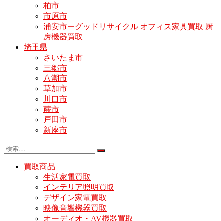
柏市
市原市
浦安市ーグッドリサイクル オフィス家具買取 厨
房機器買取
埼玉県
さいたま市
三郷市
八潮市
草加市
川口市
蕨市
戸田市
新座市
買取商品
生活家電買取
インテリア照明買取
デザイン家電買取
映像音響機器買取
オーディオ・AV機器買取