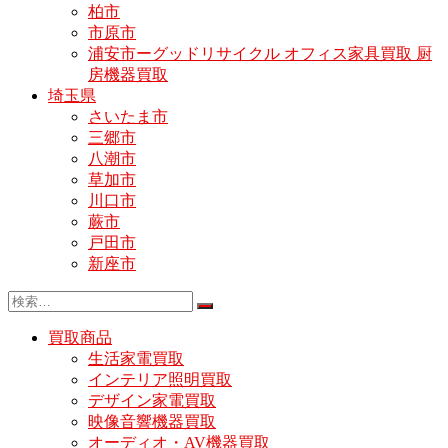
柏市
市原市
浦安市ーグッドリサイクル オフィス家具買取 厨
房機器買取
埼玉県
さいたま市
三郷市
八潮市
草加市
川口市
蕨市
戸田市
新座市
買取商品
生活家電買取
インテリア照明買取
デザイン家電買取
映像音響機器買取
オーディオ・AV機器買取