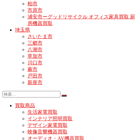
柏市
市原市
浦安市ーグッドリサイクル オフィス家具買取 厨
房機器買取
埼玉県
さいたま市
三郷市
八潮市
草加市
川口市
蕨市
戸田市
新座市
買取商品
生活家電買取
インテリア照明買取
デザイン家電買取
映像音響機器買取
オーディオ・AV機器買取