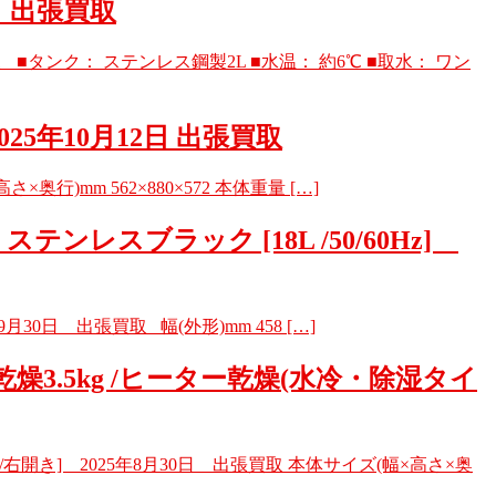
日 出張買取
 ■タンク： ステンレス鋼製2L ■水温： 約6℃ ■取水： ワン
2025年10月12日 出張買取
奥行)mm 562×880×572 本体重量 […]
ステンレスブラック [18L /50/60Hz]
9月30日 出張買取 幅(外形)mm 458 […]
/乾燥3.5kg /ヒーター乾燥(水冷・除湿タイ
) /右開き] 2025年8月30日 出張買取 本体サイズ(幅×高さ×奥