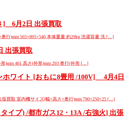
開き] 6月2日 出張買取
mm 565×895×540 本体重量 約29kg 洗濯容量 洗 […]
4日 出張買取
m 461 高さ(外形)mm 293 奥行(外形 […]
ンホワイト [おもに8畳用 /100V] 4月4日
張買取 室内機サイズ(幅×高さ×奥行)mm 790×250×25 […]
トタイプ) /都市ガス12・13A /右強火] 出張