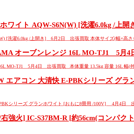
イト AQW-S6N(W) [洗濯6.0kg /上
[洗濯6.0kg /上開き] 6月2日 出張買取 本体サイズ(幅×高さ×奥行)
A オーブンレンジ 16L MO-TJ1 5月
-TJ1 5月4日 出張買取 本体重量 13.5kg 容量 16L 幅(外形)m
BK-W エアコン 大清快 E-PBKシリーズ グラ
E-PBKシリーズ グランホワイト [おもに8畳用 /100V] 4月4日 出
強火] IC-S37BM-R [約56cm(コンパク