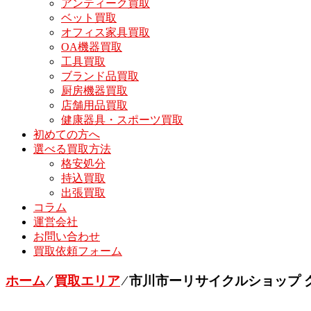
アンティーク買取
ベット買取
オフィス家具買取
OA機器買取
工具買取
ブランド品買取
厨房機器買取
店舗用品買取
健康器具・スポーツ買取
初めての方へ
選べる買取方法
格安処分
持込買取
出張買取
コラム
運営会社
お問い合わせ
買取依頼フォーム
ホーム
⁄
買取エリア
⁄
市川市ーリサイクルショップ 