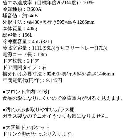
省エネ達成率（目標年度2021年度)：103%
冷媒種類：R600A
騒音値：約24dB
外形寸法：幅480×奥行き595×高さ1266mm
本体質量：40kg
総容量：156L
冷凍室容量：45L (32L)
冷蔵室容量：111L(96L)(うちフリートレー(17L))
電源コード長：1.8m
ドア枚数：2ドア
ドア開閉タイプ：右
据え付け必要寸法：幅490×奥行き645×高さ1446mm
年間電気代(円/年)：9,145円
●フロント庫内LED灯
食品の影になりにくいので冷蔵庫内が明るく見えます。
●汚れがふき取りやすいガラス棚
ガラス製なのでニオイうつりも気になりません。
●大容量ドアポケット
ドリンク類がたっぷり入ります。