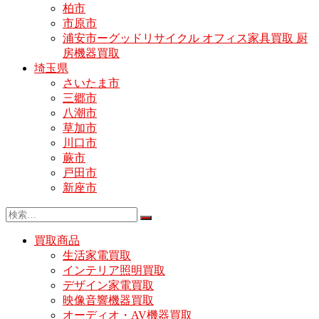
柏市
市原市
浦安市ーグッドリサイクル オフィス家具買取 厨
房機器買取
埼玉県
さいたま市
三郷市
八潮市
草加市
川口市
蕨市
戸田市
新座市
買取商品
生活家電買取
インテリア照明買取
デザイン家電買取
映像音響機器買取
オーディオ・AV機器買取