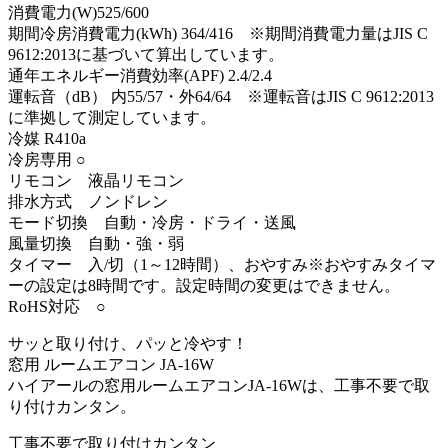
消費電力(W)525/600
期間冷房消費電力(kWh) 364/416 ※期間消費電力量はJIS C
9612:2013に基づいて算出しています。
通年エネルギー消費効率(APF) 2.4/2.4
運転音（dB） 内55/57・外64/64 ※運転音はJIS C 9612:2013
に準拠して測定しています。
冷媒 R410a
冷房専用 ○
リモコン 液晶リモコン
排水方式 ノンドレン
モード切換 自動・冷房・ドライ・送風
風量切換 自動・強・弱
タイマー 入/切（1～12時間）、おやすみ※おやすみタイマ
ーの設定は8時間です。設定時間の変更はできません。
RoHS対応 ○
サッと取り付け、パッと冷やす！
窓用 ルームエアコン JA-16W
ハイアールの窓用ルームエアコンJA-16Wは、工事不要で取
り付けカンタン。
工事不要で取り付けカンタン