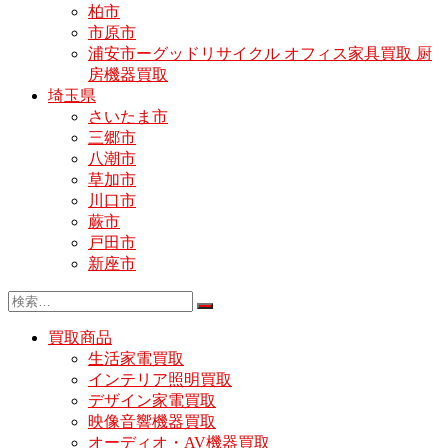
柏市
市原市
浦安市ーグッドリサイクル オフィス家具買取 厨
房機器買取
埼玉県
さいたま市
三郷市
八潮市
草加市
川口市
蕨市
戸田市
新座市
買取商品
生活家電買取
インテリア照明買取
デザイン家電買取
映像音響機器買取
オーディオ・AV機器買取