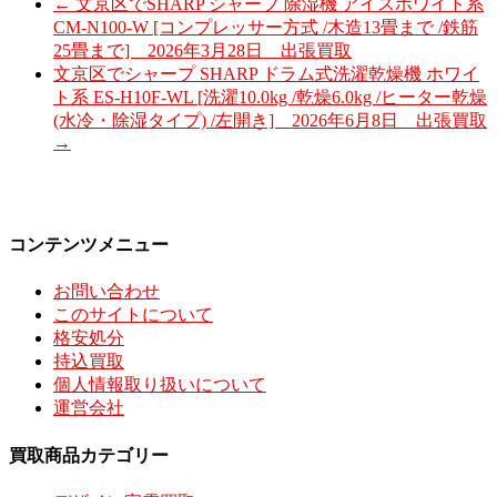
←
文京区でSHARP シャープ 除湿機 アイスホワイト系
CM-N100-W [コンプレッサー方式 /木造13畳まで /鉄筋
25畳まで] 2026年3月28日 出張買取
文京区でシャープ SHARP ドラム式洗濯乾燥機 ホワイ
ト系 ES-H10F-WL [洗濯10.0kg /乾燥6.0kg /ヒーター乾燥
(水冷・除湿タイプ) /左開き] 2026年6月8日 出張買取
→
コンテンツメニュー
お問い合わせ
このサイトについて
格安処分
持込買取
個人情報取り扱いについて
運営会社
買取商品カテゴリー