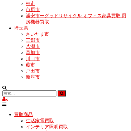
柏市
市原市
浦安市ーグッドリサイクル オフィス家具買取 厨
房機器買取
埼玉県
さいたま市
三郷市
八潮市
草加市
川口市
蕨市
戸田市
新座市
買取商品
生活家電買取
インテリア照明買取