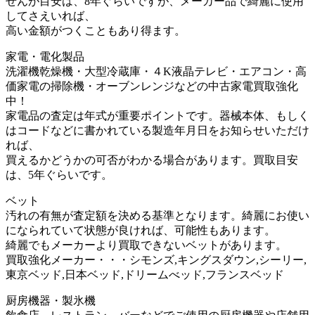
せんが目安は、8年ぐらいですが、メーカー品で綺麗に使用
してさえいれば、
高い金額がつくこともあり得ます。
家電・電化製品
洗濯機乾燥機・大型冷蔵庫・４K液晶テレビ・エアコン・高
価家電の掃除機・オーブンレンジなどの中古家電買取強化
中！
家電品の査定は年式が重要ポイントです。器械本体、もしく
はコードなどに書かれている製造年月日をお知らせいただけ
れば、
買えるかどうかの可否がわかる場合があります。買取目安
は、5年ぐらいです。
ベット
汚れの有無が査定額を決める基準となります。綺麗にお使い
になられていて状態が良ければ、可能性もあります。
綺麗でもメーカーより買取できないベットがあります。
買取強化メーカー・・・シモンズ,キングスダウン,シーリー,
東京ベッド,日本ベッド,ドリームべッド,フランスベッド
厨房機器・製氷機