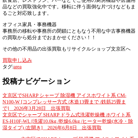
飲食店、レストラン、バーなどでご使用の厨房機器や店舗用
品などの買取強化中です。移転に伴う面倒な片づけなどもま
るごと対応致します。
オフィス家具・事務機器
事務所の移転や事務所の閉鎖にともなう不用な中古事務機器
の買取から処分までおまかせください！！
その他の不用品の出張買取もリサイクルショップ文京区へ
買取申し込み
タグ:
area
投稿ナビゲーション
文京区でSHARP シャープ 除湿機 アイスホワイト系 CM-
N100-W [コンプレッサー方式 /木造13畳まで /鉄筋25畳ま
で] 2026年3月28日 出張買取
文京区でシャープ SHARP ドラム式洗濯乾燥機 ホワイト系
ES-H10F-WL [洗濯10.0kg /乾燥6.0kg /ヒーター乾燥(水冷・除
湿タイプ) /左開き] 2026年6月8日 出張買取