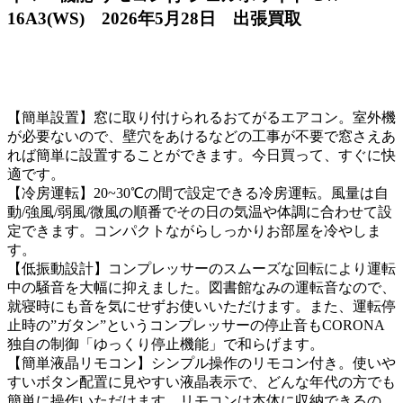
16A3(WS) 2026年5月28日 出張買取
【簡単設置】窓に取り付けられるおてがるエアコン。室外機
が必要ないので、壁穴をあけるなどの工事が不要で窓さえあ
れば簡単に設置することができます。今日買って、すぐに快
適です。
【冷房運転】20~30℃の間で設定できる冷房運転。風量は自
動/強風/弱風/微風の順番でその日の気温や体調に合わせて設
定できます。コンパクトながらしっかりお部屋を冷やしま
す。
【低振動設計】コンプレッサーのスムーズな回転により運転
中の騒音を大幅に抑えました。図書館なみの運転音なので、
就寝時にも音を気にせずお使いいただけます。また、運転停
止時の”ガタン”というコンプレッサーの停止音もCORONA
独自の制御「ゆっくり停止機能」で和らげます。
【簡単液晶リモコン】シンプル操作のリモコン付き。使いや
すいボタン配置に見やすい液晶表示で、どんな年代の方でも
簡単に操作いただけます。リモコンは本体に収納できるの