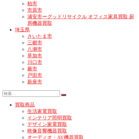
柏市
市原市
浦安市ーグッドリサイクル オフィス家具買取 厨
房機器買取
埼玉県
さいたま市
三郷市
八潮市
草加市
川口市
蕨市
戸田市
新座市
買取商品
生活家電買取
インテリア照明買取
デザイン家電買取
映像音響機器買取
オーディオ・AV機器買取