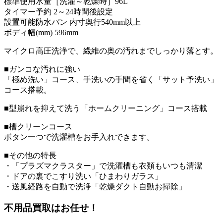
標準使用水量［洗濯～乾燥時］96L
タイマー予約 2～24時間後設定
設置可能防水パン 内寸奥行540mm以上
ボディ幅(mm) 596mm
マイクロ高圧洗浄で、繊維の奥の汚れまでしっかり落とす。
■ガンコな汚れに強い
「極め洗い」コース、手洗いの手間を省く「サット予洗い」
コース搭載。
■型崩れを抑えて洗う「ホームクリーニング」コース搭載
■槽クリーンコース
ボタン一つで洗濯槽をお手入れできます。
■その他の特長
・「プラズマクラスター」で洗濯槽も衣類もいつも清潔
・ドアの裏でこすり洗い「ひまわりガラス」
・送風経路を自動で洗浄「乾燥ダクト自動お掃除」
不用品買取
はお任せ！