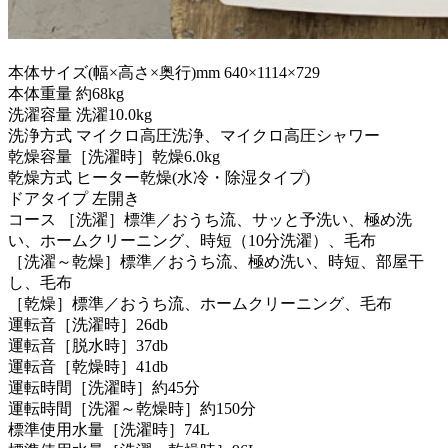
本体サイズ(幅×高さ×奥行)mm 640×1114×729
本体重量 約68kg
洗濯容量 洗濯10.0kg
洗浄方式 マイクロ高圧洗浄、マイクロ高圧シャワー
乾燥容量［洗濯時］乾燥6.0kg
乾燥方式 ヒーター乾燥(水冷・除湿タイプ)
ドアタイプ 左開き
コース ［洗濯］標準／おうち流、サッと予洗い、極め洗
い、ホームクリーニング、時短（10分洗濯）、毛布
［洗濯～乾燥］標準／おうち流、極め洗い、時短、部屋干
し、毛布
［乾燥］標準／おうち流、ホームクリーニング、毛布
運転音［洗濯時］26db
運転音［脱水時］37db
運転音［乾燥時］41db
運転時間［洗濯時］約45分
運転時間［洗濯～乾燥時］約150分
標準使用水量［洗濯時］74L