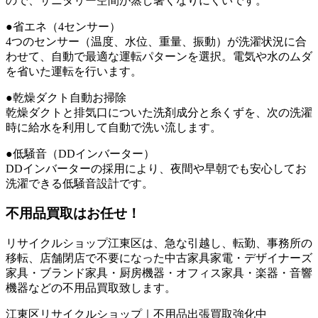
ので、サニタリー空間が蒸し暑くなりにくいです。
●省エネ（4センサー）
4つのセンサー（温度、水位、重量、振動）が洗濯状況に合
わせて、自動で最適な運転パターンを選択。電気や水のムダ
を省いた運転を行います。
●乾燥ダクト自動お掃除
乾燥ダクトと排気口についた洗剤成分と糸くずを、次の洗濯
時に給水を利用して自動で洗い流します。
●低騒音（DDインバーター）
DDインバーターの採用により、夜間や早朝でも安心してお
洗濯できる低騒音設計です。
不用品買取
はお任せ！
リサイクルショップ江東区は、急な引越し、転勤、事務所の
移転、店舗閉店で不要になった中古家具家電・デザイナーズ
家具・ブランド家具・厨房機器・オフィス家具・楽器・音響
機器などの不用品買取致します。
江東区リサイクルショップ｜不用品出張買取強化中