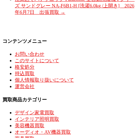
ズ サンドグレー NA-F6B1-H [洗濯6.0kg /上開き] 2026
年6月7日 出張買取
→
コンテンツメニュー
お問い合わせ
このサイトについて
格安処分
持込買取
個人情報取り扱いについて
運営会社
買取商品カテゴリー
デザイン家電買取
インテリア照明買取
美容機器買取
オーディオ・AV機器買取