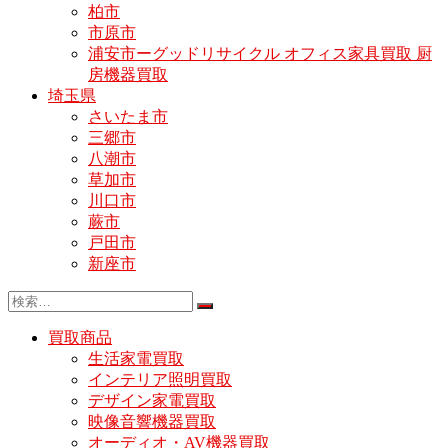
柏市
市原市
浦安市ーグッドリサイクル オフィス家具買取 厨
房機器買取
埼玉県
さいたま市
三郷市
八潮市
草加市
川口市
蕨市
戸田市
新座市
買取商品
生活家電買取
インテリア照明買取
デザイン家電買取
映像音響機器買取
オーディオ・AV機器買取