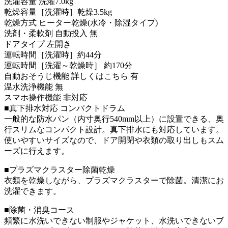
洗濯容量 洗濯7.0kg
乾燥容量［洗濯時］乾燥3.5kg
乾燥方式 ヒーター乾燥(水冷・除湿タイプ)
洗剤・柔軟剤 自動投入 無
ドアタイプ 左開き
運転時間［洗濯時］約44分
運転時間［洗濯～乾燥時］ 約170分
自動おそうじ機能 詳しくはこちら 有
温水洗浄機能 無
スマホ操作機能 非対応
■真下排水対応 コンパクトドラム
一般的な防水パン（内寸奥行540mm以上）に設置できる、奥
行スリムなコンパクト設計。真下排水にも対応しています。
使いやすいサイズなので、ドア開閉や衣類の取り出しもスム
ーズに行えます。
■プラズマクラスター除菌乾燥
衣類を乾燥しながら、プラズマクラスターで除菌。清潔にお
洗濯できます。
■除菌・消臭コース
頻繁に水洗いできない制服やジャケット、水洗いできないブ