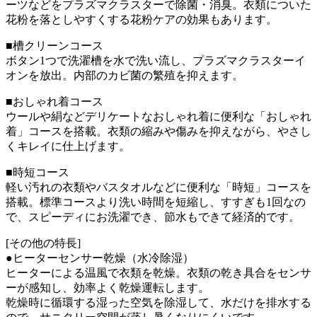
ーツなどをプラズマクラスターで除菌・消臭。衣類についた
花粉を落としやすくする花粉ケアの効果もあります。
■槽クリーンコース
ボタン1つで洗濯槽を水で洗い流し、プラズマクラスターイ
オンを放出。内部のカビ菌の繁殖を抑えます。
■おしゃれ着コース
ウールや絹などデリケートなおしゃれ着に便利な「おしゃれ
着」コースを搭載。衣類の縮みや傷みを抑えながら、やさし
くキレイに仕上げます。
■時短コース
軽い汚れの衣類やバスタオルなどに便利な「時短」コースを
搭載。標準コースより洗い時間を短縮し、すすぎも1回なの
で、スピーディにお洗濯でき、節水もできて経済的です。
[その他の特長]
●ヒーターセンサー乾燥（水冷除湿）
ヒーターによる温風で衣類を乾燥。衣類の乾き具合をセンサ
ーが感知し、効率よく乾燥運転します。
乾燥時に循環する湿った空気を除湿して、水だけを排水する