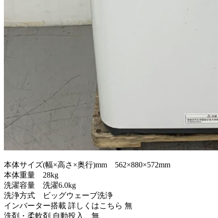
本体サイズ(幅×高さ×奥行)mm 562×880×572mm
本体重量 28kg
洗濯容量 洗濯6.0kg
洗浄方式 ビッグウェーブ洗浄
インバーター搭載 詳しくはこちら 無
洗剤・柔軟剤 自動投入 無