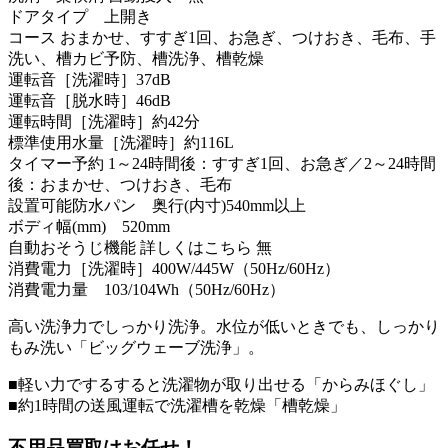
ドアタイプ 上開き
コース おまかせ、すすぎ1回、お急ぎ、つけおき、毛布、手
洗い、槽カビ予防、槽洗浄、槽乾燥
運転音［洗濯時］37dB
運転音［脱水時］46dB
運転時間［洗濯時］約42分
標準使用水量［洗濯時］約116L
タイマー予約 1～24時間後：すすぎ1回、お急ぎ／2～24時間
後：おまかせ、つけおき、毛布
設置可能防水パン 奥行(内寸)540mm以上
ボディ幅(mm) 520mm
自動おそうじ機能 詳しくはこちら 無
消費電力［洗濯時］400W/445W（50Hz/60Hz）
消費電力量 103/104Wh（50Hz/60Hz）
高い洗浄力でしっかり洗浄。水位が低いときでも、しっかり
もみ洗い「ビッグウェーブ洗浄」。
■軽い力でするすると洗濯物が取り出せる「からみほぐし」
■約1時間の送風運転で洗濯槽を乾燥「槽乾燥」
不用品買取
はお任せ！