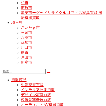
柏市
市原市
浦安市ーグッドリサイクル オフィス家具買取 厨
房機器買取
埼玉県
さいたま市
三郷市
八潮市
草加市
川口市
蕨市
戸田市
新座市
買取商品
生活家電買取
インテリア照明買取
デザイン家電買取
映像音響機器買取
オーディオ・AV機器買取