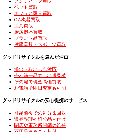
アンティーク買取
ベット買取
オフィス家具買取
OA機器買取
工具買取
厨房機器買取
ブランド品買取
健康器具・スポーツ買取
グッドリサイクルを選んだ理由
搬出・取出しも対応
売れ筋一品でも出張見積
その場で現金高価買取
お電話で即日査定も可能
グッドリサイクルの安心提携のサービス
引越前後での処分＆回収
遺品整理や処分品片付け
閉店や事務所閉鎖の処分
不用品まるごと片付け