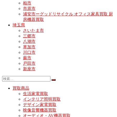
柏市
市原市
浦安市ーグッドリサイクル オフィス家具買取 厨
房機器買取
埼玉県
さいたま市
三郷市
八潮市
草加市
川口市
蕨市
戸田市
新座市
買取商品
生活家電買取
インテリア照明買取
デザイン家電買取
映像音響機器買取
オーディオ・AV機器買取