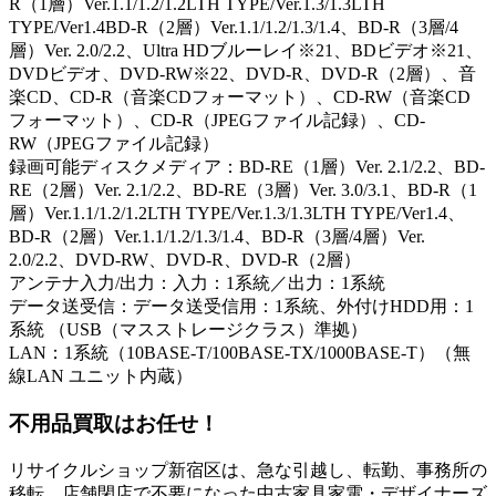
R（1層）Ver.1.1/1.2/1.2LTH TYPE/Ver.1.3/1.3LTH
TYPE/Ver1.4BD-R（2層）Ver.1.1/1.2/1.3/1.4、BD-R（3層/4
層）Ver. 2.0/2.2、Ultra HDブルーレイ※21、BDビデオ※21、
DVDビデオ、DVD-RW※22、DVD-R、DVD-R（2層）、音
楽CD、CD-R（音楽CDフォーマット）、CD-RW（音楽CD
フォーマット）、CD-R（JPEGファイル記録）、CD-
RW（JPEGファイル記録）
録画可能ディスクメディア：BD-RE（1層）Ver. 2.1/2.2、BD-
RE（2層）Ver. 2.1/2.2、BD-RE（3層）Ver. 3.0/3.1、BD-R（1
層）Ver.1.1/1.2/1.2LTH TYPE/Ver.1.3/1.3LTH TYPE/Ver1.4、
BD-R（2層）Ver.1.1/1.2/1.3/1.4、BD-R（3層/4層）Ver.
2.0/2.2、DVD-RW、DVD-R、DVD-R（2層）
アンテナ入力/出力：入力：1系統／出力：1系統
データ送受信：データ送受信用：1系統、外付けHDD用：1
系統 （USB（マスストレージクラス）準拠）
LAN：1系統（10BASE-T/100BASE-TX/1000BASE-T）（無
線LAN ユニット内蔵）
不用品買取
はお任せ！
リサイクルショップ新宿区は、急な引越し、転勤、事務所の
移転、店舗閉店で不要になった中古家具家電・デザイナーズ