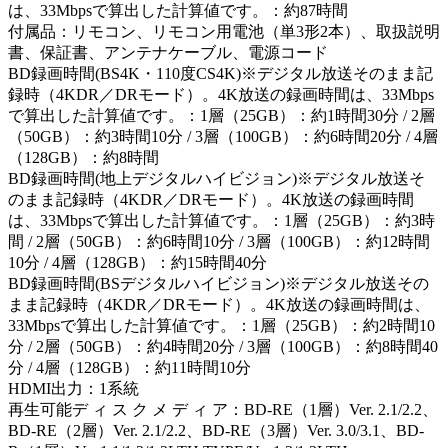
は、33Mbpsで算出した計算値です。：約87時間
付属品：リモコン、リモコン用電池（単3形2本）、取扱説明
書、保証書、アンテナケーブル、電源コード
BD録画時間(BS4K・110度CS4K)※デジタル放送そのまま記
録時（4KDR／DRモード）。4K放送の録画時間は、33Mbps
で算出した計算値です。：1層（25GB）：約1時間30分 / 2層
（50GB）：約3時間10分 / 3層（100GB）：約6時間20分 / 4層
（128GB）：約8時間
BD録画時間(地上デジタルハイビジョン)※デジタル放送そ
のまま記録時（4KDR／DRモード）。4K放送の録画時間
は、33Mbpsで算出した計算値です。：1層（25GB）：約3時
間 / 2層（50GB）：約6時間10分 / 3層（100GB）：約12時間
10分 / 4層（128GB）：約15時間40分
BD録画時間(BSデジタルハイビジョン)※デジタル放送その
まま記録時（4KDR／DRモード）。4K放送の録画時間は、
33Mbpsで算出した計算値です。：1層（25GB）：約2時間10
分 / 2層（50GB）：約4時間20分 / 3層（100GB）：約8時間40
分 / 4層（128GB）：約11時間10分
HDMI出力：1系統
再生可能デ ィ ス ク メ デ ィ ア：BD-RE（1層）Ver. 2.1/2.2、
BD-RE（2層）Ver. 2.1/2.2、BD-RE（3層）Ver. 3.0/3.1、BD-