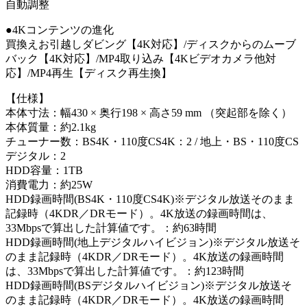
自動調整
●4Kコンテンツの進化
買換えお引越しダビング【4K対応】/ディスクからのムーブ
バック【4K対応】/MP4取り込み【4Kビデオカメラ他対
応】/MP4再生【ディスク再生換】
【仕様】
本体寸法：幅430 × 奥行198 × 高さ59 mm （突起部を除く）
本体質量：約2.1kg
チューナー数：BS4K・110度CS4K：2 / 地上・BS・110度CS
デジタル：2
HDD容量：1TB
消費電力：約25W
HDD録画時間(BS4K・110度CS4K)※デジタル放送そのまま
記録時（4KDR／DRモード）。4K放送の録画時間は、
33Mbpsで算出した計算値です。：約63時間
HDD録画時間(地上デジタルハイビジョン)※デジタル放送そ
のまま記録時（4KDR／DRモード）。4K放送の録画時間
は、33Mbpsで算出した計算値です。：約123時間
HDD録画時間(BSデジタルハイビジョン)※デジタル放送そ
のまま記録時（4KDR／DRモード）。4K放送の録画時間