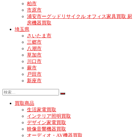
柏市
市原市
浦安市ーグッドリサイクル オフィス家具買取 厨
房機器買取
埼玉県
さいたま市
三郷市
八潮市
草加市
川口市
蕨市
戸田市
新座市
買取商品
生活家電買取
インテリア照明買取
デザイン家電買取
映像音響機器買取
オーディオ・AV機器買取