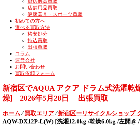
厨房機器買取
店舗用品買取
健康器具・スポーツ買取
初めての方へ
選べる買取方法
格安処分
持込買取
出張買取
コラム
運営会社
お問い合わせ
買取依頼フォーム
新宿区でAQUA アクア ドラム式洗濯乾燥機 ホワ
燥] 2026年5月28日 出張買取
ホーム
⁄
買取エリア
⁄
新宿区ーリサイクルショップ 
AQW-DX12P-L(W) [洗濯12.0kg /乾燥6.0kg