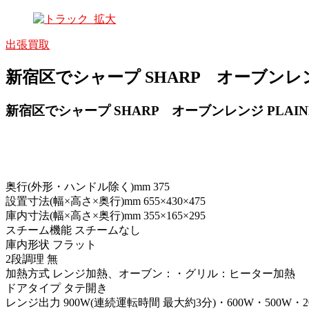
出張買取
新宿区でシャープ SHARP オーブンレンジ 
新宿区でシャープ SHARP オーブンレンジ PLAINLY 
奥行(外形・ハンドル除く)mm 375
設置寸法(幅×高さ×奥行)mm 655×430×475
庫内寸法(幅×高さ×奥行)mm 355×165×295
スチーム機能 スチームなし
庫内形状 フラット
2段調理 無
加熱方式 レンジ加熱、オーブン：・グリル：ヒーター加熱
ドアタイプ タテ開き
レンジ出力 900W(連続運転時間 最大約3分)・600W・500W・