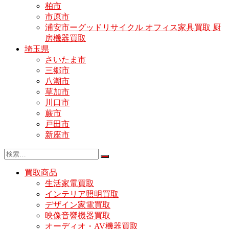
柏市
市原市
浦安市ーグッドリサイクル オフィス家具買取 厨
房機器買取
埼玉県
さいたま市
三郷市
八潮市
草加市
川口市
蕨市
戸田市
新座市
買取商品
生活家電買取
インテリア照明買取
デザイン家電買取
映像音響機器買取
オーディオ・AV機器買取