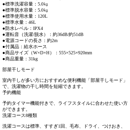
●標準洗濯容量：5.0㎏
●標準脱水容量：5.0㎏
●標準使用水量：120L
●標準水量：46L
●防水レベル：IPX4
●運転音（洗濯/脱水）：約36dB/約51dB
●電源コードの長さ：約2m
●付属品：給水ホース
●商品サイズ（W×D×H）：555×525×920mm
●商品重量：31kg
部屋干しモード
室内干しが多い方におすすめな便利機能「部屋干しモード」
で、洗濯物の干し時間を短縮できます。
予約機能
予約タイマー機能付きで、ライフスタイルに合わせた使い方
ができます。
洗濯コース8種類
洗濯コースは標準、すすぎ1回、毛布、ドライ、つけおき、