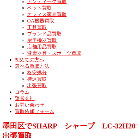
アンティーク買取
ベット買取
オフィス家具買取
OA機器買取
工具買取
ブランド品買取
厨房機器買取
店舗用品買取
健康器具・スポーツ買取
初めての方へ
選べる買取方法
格安処分
持込買取
出張買取
コラム
運営会社
お問い合わせ
買取依頼フォーム
墨田区でSHARP シャープ LC-32H20
出張買取