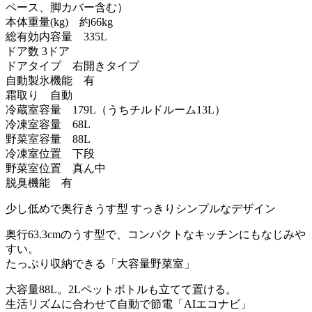
ペース、脚カバー含む）
本体重量(kg) 約66kg
総有効内容量 335L
ドア数 3ドア
ドアタイプ 右開きタイプ
自動製氷機能 有
霜取り 自動
冷蔵室容量 179L（うちチルドルーム13L）
冷凍室容量 68L
野菜室容量 88L
冷凍室位置 下段
野菜室位置 真ん中
脱臭機能 有
少し低めで奥行きうす型 すっきりシンプルなデザイン
奥行63.3cmのうす型で、コンパクトなキッチンにもなじみや
すい。
たっぷり収納できる「大容量野菜室」
大容量88L。2Lペットボトルも立てて置ける。
生活リズムに合わせて自動で節電「AIエコナビ」