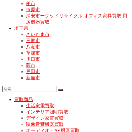
柏市
市原市
浦安市ーグッドリサイクル オフィス家具買取 厨
房機器買取
埼玉県
さいたま市
三郷市
八潮市
草加市
川口市
蕨市
戸田市
新座市
買取商品
生活家電買取
インテリア照明買取
デザイン家電買取
映像音響機器買取
オーディオ・AV機器買取