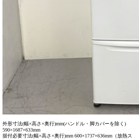
外形寸法(幅×高さ×奥行)mm(ハンドル・脚カバーを除く)
590×1687×633mm
据付必要寸法(幅×高さ×奥行)mm 600×1737×636mm（放熱ス