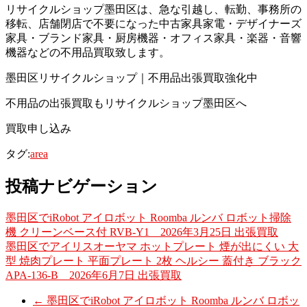
リサイクルショップ墨田区は、急な引越し、転勤、事務所の
移転、店舗閉店で不要になった中古家具家電・デザイナーズ
家具・ブランド家具・厨房機器・オフィス家具・楽器・音響
機器などの不用品買取致します。
墨田区リサイクルショップ｜不用品出張買取強化中
不用品の出張買取もリサイクルショップ墨田区へ
買取申し込み
タグ:
area
投稿ナビゲーション
墨田区でiRobot アイロボット Roomba ルンバ ロボット掃除
機 クリーンベース付 RVB-Y1 2026年3月25日 出張買取
墨田区でアイリスオーヤマ ホットプレート 煙が出にくい 大
型 焼肉プレート 平面プレート 2枚 ヘルシー 蓋付き ブラック
APA-136-B 2026年6月7日 出張買取
←
墨田区でiRobot アイロボット Roomba ルンバ ロボッ