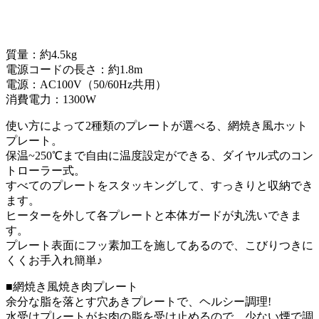
質量：約4.5kg
電源コードの長さ：約1.8m
電源：AC100V（50/60Hz共用）
消費電力：1300W
使い方によって2種類のプレートが選べる、網焼き風ホット
プレート。
保温~250℃まで自由に温度設定ができる、ダイヤル式のコン
トローラー式。
すべてのプレートをスタッキングして、すっきりと収納でき
ます。
ヒーターを外して各プレートと本体ガードが丸洗いできま
す。
プレート表面にフッ素加工を施してあるので、こびりつきに
くくお手入れ簡単♪
■網焼き風焼き肉プレート
余分な脂を落とす穴あきプレートで、ヘルシー調理!
水受けプレートがお肉の脂を受け止めるので、少ない煙で調