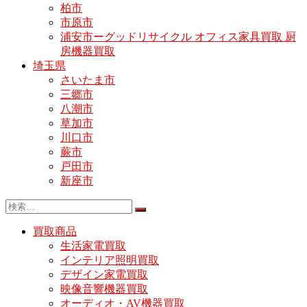
柏市
市原市
浦安市ーグッドリサイクル オフィス家具買取 厨
房機器買取
埼玉県
さいたま市
三郷市
八潮市
草加市
川口市
蕨市
戸田市
新座市
買取商品
生活家電買取
インテリア照明買取
デザイン家電買取
映像音響機器買取
オーディオ・AV機器買取